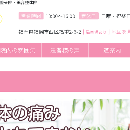
整骨院・美容整体院
営業時間
10:00〜16:00
定休日
日曜・祝祭
福岡県福岡市西区福重2-6-2
地図を
駐車場あり
院内の雰囲気
患者様の声
道案内