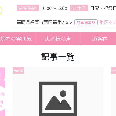
営業時間
10:00〜16:00
定休日
日曜・祝祭
福岡県福岡市西区福重2-6-2
地図を
駐車場あり
院内の雰囲気
患者様の声
道案内
記事一覧
未分類
イ